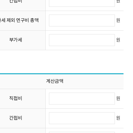
원
간접비
원
세 제외 연구비 총액
원
부가세
계산금액
원
직접비
원
간접비