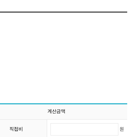
계산금액
원
직접비