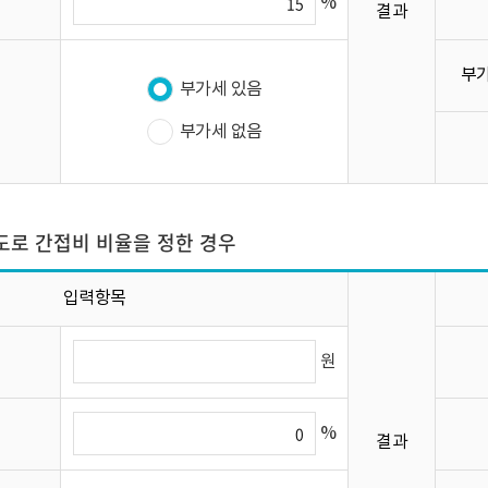
%
결과
부가
부가세 있음
부가세 없음
로 간접비 비율을 정한 경우
입력항목
원
%
결과