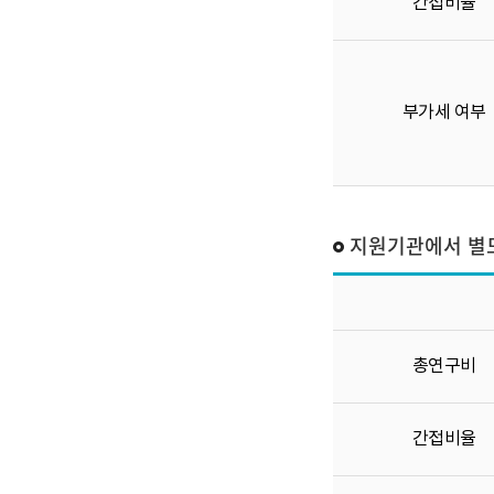
간접비율
부가세 여부
지원기관에서 별도
총연구비
간접비율