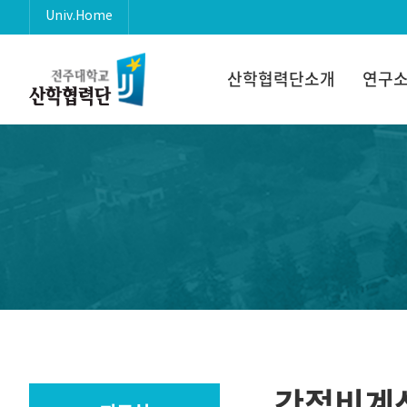
Univ.Home
산학협력단소개
연구소
간접비계