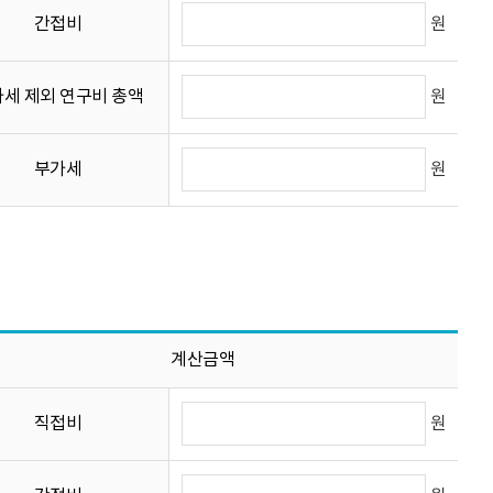
원
간접비
원
세 제외 연구비 총액
원
부가세
계산금액
원
직접비