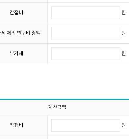
원
간접비
원
세 제외 연구비 총액
원
부가세
계산금액
원
직접비