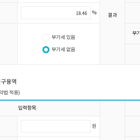
%
결과
부가
부가세 있음
부가세 없음
연구용역
약법 적용)
입력항목
원