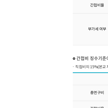
간접비율
부가세 여부
간접비 징수기준이 
직접비의 15%(본교 
총연구비