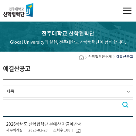
전주대학교
산학협력단
Glocal University의 실현, 전주대학교 산학협력단이 함께 합니다.
산학협력단소개
예결산공고
예결산공고
색
2026학년도 산학협력단 본예산 자금예산서
재무회계팀
2026-02-20
조회수 106