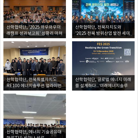
산학협력단, '2025 하우와우미
산학협력단, 전북자치도와
래캠프 성과보고회' 성황리 마쳐
'2025 전북 방위산업 발전 세미
나' 성료
산학협력단, 전북특별자치도
산학협력단, 글로벌 에너지 미래
RE100 에너지솔루션 얼라이언
를 설계하다...‘미래에너지솔루
스 분산에너지 분과 정기회의 개
션 2025’ 국제심포지엄 개최
최
산학협력단, 에너지 기술공유대